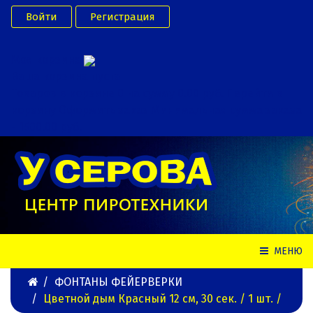
Войти
Регистрация
Моя корзина
Ваша корзина пуста
Товаров в корзине
0
на сумму
0.00 руб.
Перейти в
корзину
Оформить заказ
Минимальная сумма заказа
- 1500.00 руб.
МЕНЮ
ФОНТАНЫ ФЕЙЕРВЕРКИ
Цветной дым Красный 12 см, 30 сек. / 1 шт. /