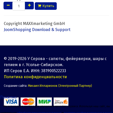
Купить
Copyright MAXXmarketing GmbH
JoomShopping Download & Support
© 2019-2026 У Серова - салюты, фейерверки, шары с
гелием в г. Усолье-Сибирском.
ИП Серов Е.А. ИНН: 381900522233
Политика конфиденциальности
Создание сайта:
Михаил Илларионов (Электронный Партнер)
Понятно
Мы используем cookies для улучшения качества сервиса. Используя наш сайт, вы
согласны на
обработку персональных данных
и
политику конфиденциальных данных