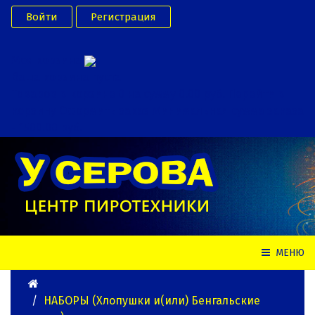
Войти
Регистрация
Моя корзина
Ваша корзина пуста
Товаров в корзине
0
на сумму
0.00 руб.
Перейти в
корзину
Оформить заказ
Минимальная сумма заказа
- 1500.00 руб.
МЕНЮ
НАБОРЫ (Хлопушки и(или) Бенгальские