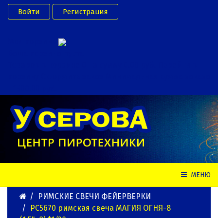
Войти
Регистрация
Моя корзина
Ваша корзина пуста
Товаров в корзине
0
на сумму
0.00 руб.
Перейти в
корзину
Оформить заказ
Минимальная сумма заказа
- 1500.00 руб.
МЕНЮ
РИМСКИЕ СВЕЧИ ФЕЙЕРВЕРКИ
РС5670 римская свеча МАГИЯ ОГНЯ-8