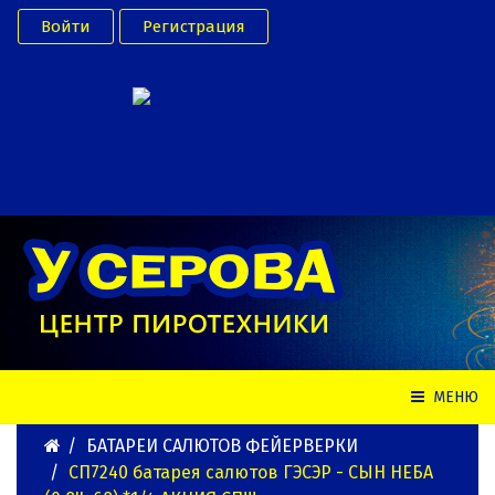
Войти
Регистрация
Моя корзина
Ваша корзина пуста
Товаров в корзине
0
на сумму
0.00 руб.
Перейти в
корзину
Оформить заказ
Минимальная сумма заказа
- 1500.00 руб.
МЕНЮ
БАТАРЕИ САЛЮТОВ ФЕЙЕРВЕРКИ
СП7240 батарея салютов ГЭСЭР - СЫН НЕБА