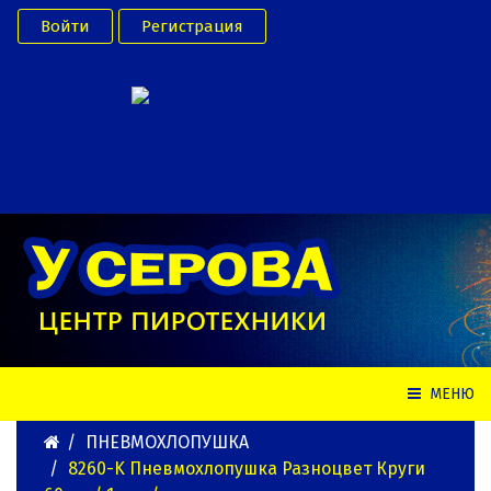
Войти
Регистрация
Моя корзина
Ваша корзина пуста
Товаров в корзине
0
на сумму
0.00 руб.
Перейти в
корзину
Оформить заказ
Минимальная сумма заказа
- 1500.00 руб.
МЕНЮ
ПНЕВМОХЛОПУШКА
8260-K Пневмохлопушка Разноцвет Круги