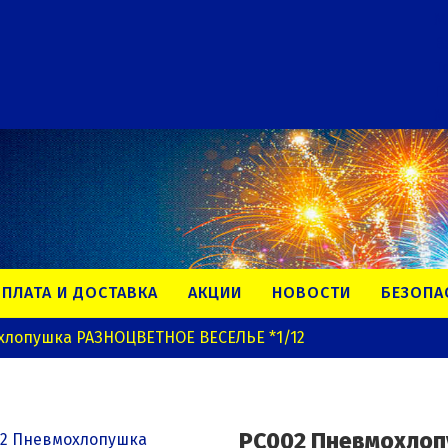
М
В
Т
П
М
ПЛАТА И ДОСТАВКА
АКЦИИ
НОВОСТИ
БЕЗОПА
хлопушка РАЗНОЦВЕТНОЕ ВЕСЕЛЬЕ *1/12
РС002 Пневмохлоп